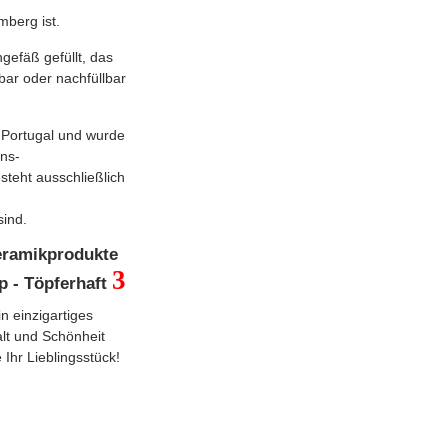
berg ist.
gefäß gefüllt, das
bar oder nachfüllbar
 Portugal und wurde
ons-
esteht ausschließlich
sind.
Keramikprodukte
3
p - Töpferhaft
n einzigartiges
alt und Schönheit
 Ihr Lieblingsstück!