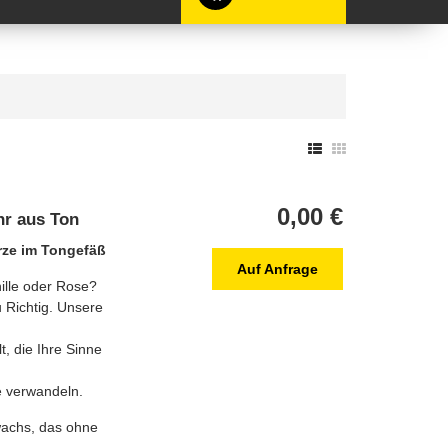
0,00 €
hr aus Ton
erze im Tongefäß
Auf Anfrage
ille oder Rose?
 Richtig. Unsere
t, die Ihre Sinne
e verwandeln.
achs, das ohne