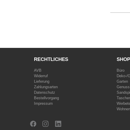
RECHTLICHES
SHO
AVB
Büro
Widerruf
Deko-/
Lieferung
Garten
Zahlungsarten
Genuss
Datenschutz
Sandspi
Bestellvorgang
Taschen
Impressum
Werbet
Wohne