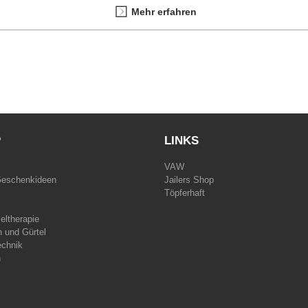
Mehr erfahren
P
LINKS
VAW
Geschenkideen
Jailers Shop
Töpferhaft
eltherapie
 und Gürtel
echnik
n