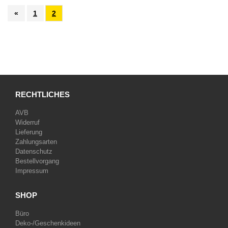
«
1
2
RECHTLICHES
AVB
Widerruf
Lieferung
Zahlungsarten
Datenschutz
Bestellvorgang
Impressum
SHOP
Büro
Deko-/Geschenkideen