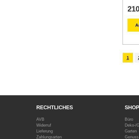
210
A
1
RECHTLICHES
SHO
AVB
Büro
Widerruf
Deko-/
Lieferung
Garten
Zahlungsarten
Genuss