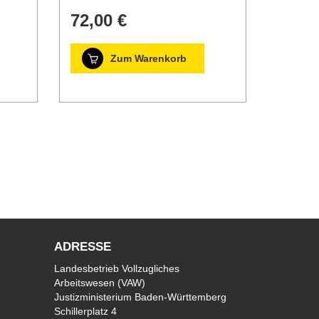
72,00 €
Zum Warenkorb
ADRESSE
Landesbetrieb Vollzugliches
Arbeitswesen (VAW)
Justizministerium Baden-Württemberg
Schillerplatz 4