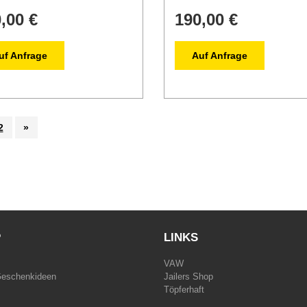
,00 €
190,00 €
uf Anfrage
Auf Anfrage
2
»
P
LINKS
VAW
Geschenkideen
Jailers Shop
Töpferhaft