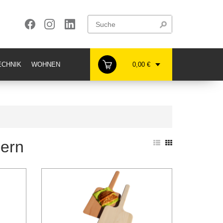
CHNIK
WOHNEN
0,00 €
uern