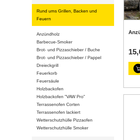
Rund ums Grillen, Backen und
Feuern
Anz
Anzündholz
Barbecue-Smoker
Brot- und Pizzaschieber / Buche
15,
Brot- und Pizzaschieber / Pappel
Dreieckgrill
Feuerkorb
Feuersäule
Holzbackofen
Holzbackofen "VAW Pro"
Terrassenofen Corten
Terrassenofen lackiert
Wetterschutzhülle Pizzaofen
Wetterschutzhülle Smoker