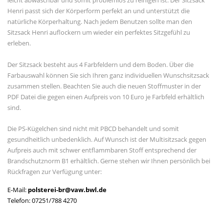
leicht abwaschbar und somit problemlos zu reinigen ist. Der Sitzsack
Henri passt sich der Körperform perfekt an und unterstützt die
natürliche Körperhaltung. Nach jedem Benutzen sollte man den
Sitzsack Henri auflockern um wieder ein perfektes Sitzgefühl zu
erleben.
Der Sitzsack besteht aus 4 Farbfeldern und dem Boden. Über die
Farbauswahl können Sie sich Ihren ganz individuellen Wunschsitzsack
zusammen stellen. Beachten Sie auch die neuen Stoffmuster in der
PDF Datei die gegen einen Aufpreis von 10 Euro je Farbfeld erhältlich
sind.
Die PS-Kügelchen sind nicht mit PBCD behandelt und somit
gesundheitlich unbedenklich. Auf Wunsch ist der Multisitzsack gegen
Aufpreis auch mit schwer entflammbaren Stoff entsprechend der
Brandschutznorm B1 erhältlich. Gerne stehen wir Ihnen persönlich bei
Rückfragen zur Verfügung unter:
E-Mail:
polsterei-br@vaw.bwl.de
Telefon: 07251/788 4270