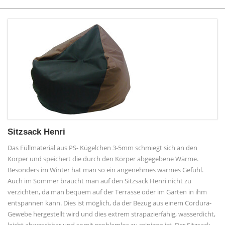
Sitzsack Henri
Das Füllmaterial aus PS- Kügelchen 3-5mm schmiegt sich an den
Körper und speichert die durch den Körper abgegebene Wärme.
Besonders im Winter hat man so ein angenehmes warmes Gefühl.
Auch im Sommer braucht man auf den Sitzsack Henri nicht zu
verzichten, da man bequem auf der Terrasse oder im Garten in ihm
entspannen kann. Dies ist möglich, da der Bezug aus einem Cordura-
Gewebe hergestellt wird und dies extrem strapazierfähig, wasserdicht,