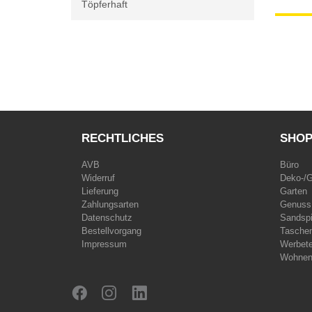
Töpferhaft
RECHTLICHES
SHO
AVB
Büro
Widerruf
Deko-/
Lieferung
Garten
Zahlungsarten
Genuss
Datenschutz
Sandspi
Bestellvorgang
Taschen
Impressum
Werbet
Wohne