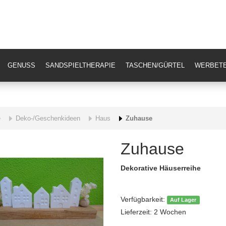
GENUSS
SANDSPIELTHERAPIE
TASCHEN/GÜRTEL
WERBETE
e
Deko-/Geschenkideen
Haus
Zuhause
Zuhause
Dekorative Häuserreihe
Verfügbarkeit:
Auf Lager
Lieferzeit: 2 Wochen