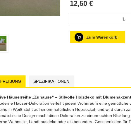
12,50 €
Zum Warenkorb
HREIBUNG
SPEZIFIKATIONEN
ive Häuserreihe „Zuhause“ – Stilvolle Holzdeko mit Blumenakzen
derne Häuser-Dekoration verleiht jedem Wohnraum eine gemütliche und 
eihe in Weiß steht auf einem natürlichen Holzsockel und wird durch 
malistische Design macht diese Dekoration zu einem echten Blickfang 
erne Wohnstile, Landhausdeko oder als besondere Geschenkidee für F