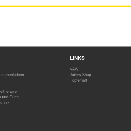
P
LINKS
VAW
Geschenkideen
Jailers Shop
Töpferhaft
eltherapie
 und Gürtel
echnik
n