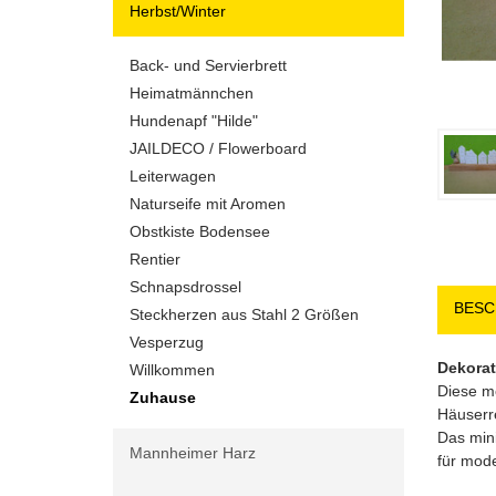
Herbst/Winter
Back- und Servierbrett
Heimatmännchen
Hundenapf "Hilde"
JAILDECO / Flowerboard
Leiterwagen
Naturseife mit Aromen
Obstkiste Bodensee
Rentier
Schnapsdrossel
BESC
Steckherzen aus Stahl 2 Größen
Vesperzug
Dekorat
Willkommen
Diese mo
Zuhause
Häuserr
Das mini
Mannheimer Harz
für mod