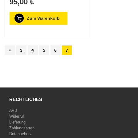
95,00 €
Zum Warenkorb
«
3
4
5
6
7
RECHTLICHES
AVB
Widerruf
Lieferung
Zahlungsarten
Datenschutz