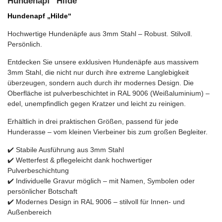
Hundenapf "Hilde"
Hundenapf „Hilde“
Hochwertige Hundenäpfe aus 3mm Stahl – Robust. Stilvoll.
Persönlich.
Entdecken Sie unsere exklusiven Hundenäpfe aus massivem
3mm Stahl
, die nicht nur durch ihre extreme Langlebigkeit
überzeugen, sondern auch durch ihr modernes Design. Die
Oberfläche ist
pulverbeschichtet in RAL 9006 (Weißaluminium)
–
edel, unempfindlich gegen Kratzer und leicht zu reinigen.
Erhältlich in drei praktischen Größen
, passend für jede
Hunderasse – vom kleinen Vierbeiner bis zum großen Begleiter.
✔
️
Stabile Ausführung
aus 3mm Stahl
✔
️
Wetterfest & pflegeleicht
dank hochwertiger
Pulverbeschichtung
✔
️
Individuelle Gravur
möglich – mit Namen, Symbolen oder
persönlicher Botschaft
✔
️
Modernes Design
in RAL 9006 – stilvoll für Innen- und
Außenbereich