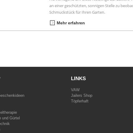
an einer geschützten, sonnigen Stelle zu beobac
Schmuckstück für Ihren Garten.
Mehr erfahren
P
LINKS
VAW
Geschenkideen
Jailers Shop
Töpferhaft
eltherapie
 und Gürtel
echnik
n