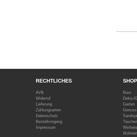
RECHTLICHES
SHO
AVB
Büro
Widerruf
Deko-/
Lieferung
Garten
Zahlungsarten
Genuss
Datenschutz
Sandspi
Bestellvorgang
Taschen
Impressum
Werbet
Wohne