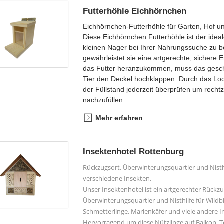
Futterhöhle Eichhörnchen
Eichhörnchen-Futterhöhle für Garten, Hof u
Diese Eichhörnchen Futterhöhle ist der ideal
kleinen Nager bei Ihrer Nahrungssuche zu
gewährleistet sie eine artgerechte, sichere
das Futter heranzukommen, muss das geschic
Tier den Deckel hochklappen. Durch das Loc
der Füllstand jederzeit überprüfen um rechtze
nachzufüllen.
Mehr erfahren
Insektenhotel Rottenburg
Rückzugsort, Überwinterungsquartier und Nisthil
verschiedene Insekten.
Unser Insektenhotel ist ein artgerechter Rückzu
Überwinterungsquartier und Nisthilfe für Wild
Schmetterlinge, Marienkäfer und viele andere I
Hervorragend um diese Nützlinge auf Balkon, T