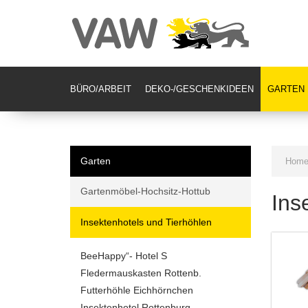
BÜRO/ARBEIT
DEKO-/GESCHENKIDEEN
GARTEN
Garten
Hom
Gartenmöbel-Hochsitz-Hottub
Ins
Insektenhotels und Tierhöhlen
BeeHappy“- Hotel S
Fledermauskasten Rottenb.
Futterhöhle Eichhörnchen
Insektenhotel Rottenburg