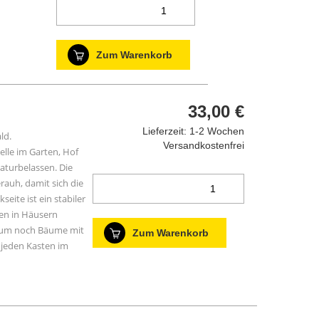
Zum Warenkorb
33,00 €
Lieferzeit: 1-2 Wochen
ld.
Versandkostenfrei
elle im Garten, Hof
aturbelassen. Die
rauh, damit sich die
eite ist ein stabiler
zen in Häusern
kaum noch Bäume mit
Zum Warenkorb
 jeden Kasten im