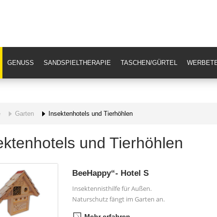
GENUSS
SANDSPIELTHERAPIE
TASCHEN/GÜRTEL
WERBETE
e
Garten
Insektenhotels und Tierhöhlen
ektenhotels und Tierhöhlen
BeeHappy“- Hotel S
Insektennisthilfe für Außen.
Naturschutz fängt im Garten an.
Mehr erfahren