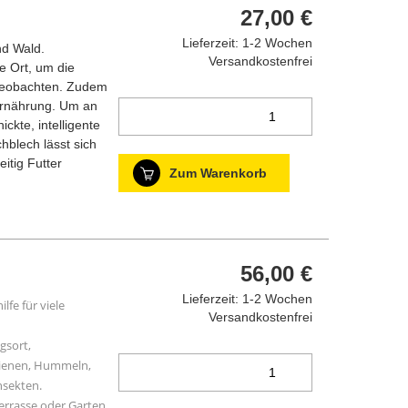
27,00 €
Lieferzeit: 1-2 Wochen
nd Wald.
Versandkostenfrei
e Ort, um die
 beobachten. Zudem
 Ernährung. Um an
kte, intelligente
hblech lässt sich
itig Futter
Zum Warenkorb
56,00 €
Lieferzeit: 1-2 Wochen
fe für viele
Versandkostenfrei
gsort,
bienen, Hummeln,
nsekten.
errasse oder Garten