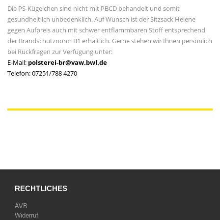
Die PS-Kügelchen sind nicht mit PBCD behandelt und somit
gesundheitlich unbedenklich. Auf Wunsch ist der Sitzsack Helene
gegen Aufpreis auch mit schwer entflammbaren Stoff entsprechend
der Brandschutznorm B1 erhältlich. Gerne stehen wir Ihnen persönlich
bei Rückfragen zur Verfügung unter:
E-Mail:
polsterei-br@vaw.bwl.de
Telefon: 07251/788 4270
RECHTLICHES
AVB
Widerruf